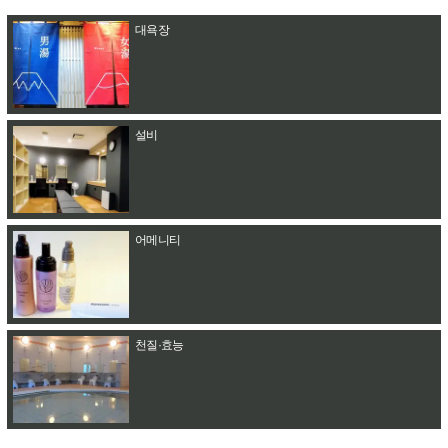
대욕장
설비
어메니티
천질·효능