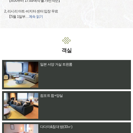
【8:00부터 17:00/예약 불가/선착순】
2, 리시리 아트·비지터 센터 입장 무료
【5월 1일부
…
계속 읽기
객실
일본 서양 거실 트윈룸
컴포트 합+양실
다다미&침대 방(33㎡)