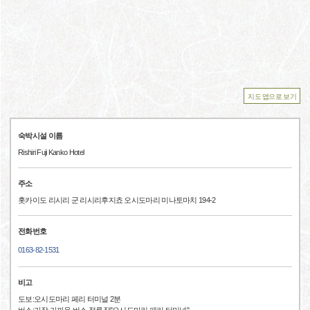
지도 앱으로 보기
숙박시설 이름
Rishiri Fuji Kanko Hotel
주소
홋카이도 리시리 군 리시리후지쵸 오시도마리 미나토마치 194-2
전화번호
0163-82-1531
비고
도보:오시도마리 페리 터미널 2분