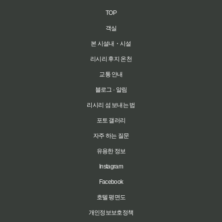
TOP
객실
본 시설내・시설
리시리 후지 온천
교통 안내
블로그 · 알림
리시리 섬 보내는 법
포토 갤러리
자주 하는 질문
유용한 정보
Instagram
Facebook
호텔 평면도
개인정보보호정책