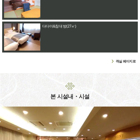
다다미&침대 방(27㎡)
객실 페이지로
본 시설내・시설