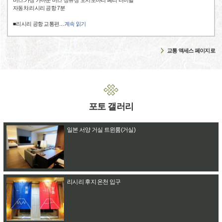
버스:가장 가까운 버스 정류장"오시도마리 페리 터미널"
자동차:리시리 공항 7분
■리시리 공항 교통편
…
계속 읽기
교통 액세스 페이지로
포토 갤러리
일본 서양 거실 트윈룸(거실)
리시리 후지 온천 입구