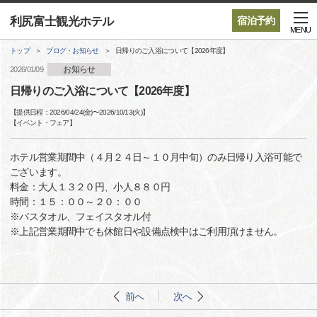
利尻富士観光ホテル
宿泊予約
MENU
トップ
ブログ・お知らせ
日帰りのご入浴について【2026年度】
お知らせ
2026/01/09
日帰りのご入浴について【2026年度】
【提供日程：
2026/04/24(金)
〜
2026/10/13(火)
】
【
イベント・フェア
】
ホテル営業期間中（４月２４日～１０月中旬）のみ日帰り入浴可能で
ございます。
料金：大人１３２０円、小人８８０円
時間：１５：００～２０：００
※バスタオル、フェイスタオル付
※上記営業期間中でも休館日や設備点検中はご利用頂けません。
前へ
次へ